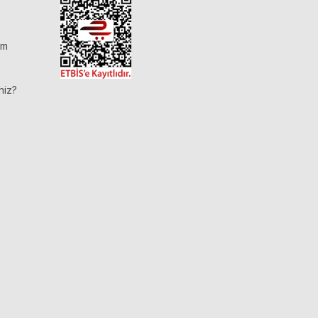
im
niz?