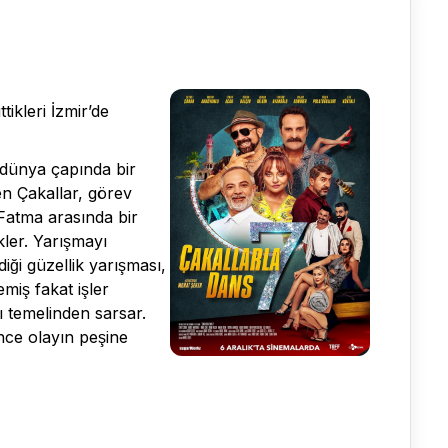
kleri İzmir’de
p dünya çapında bir
en Çakallar, görev
 Fatma arasında bir
ler. Yarışmayı
ği güzellik yarışması,
miş fakat işler
nı temelinden sarsar.
ce olayın peşine