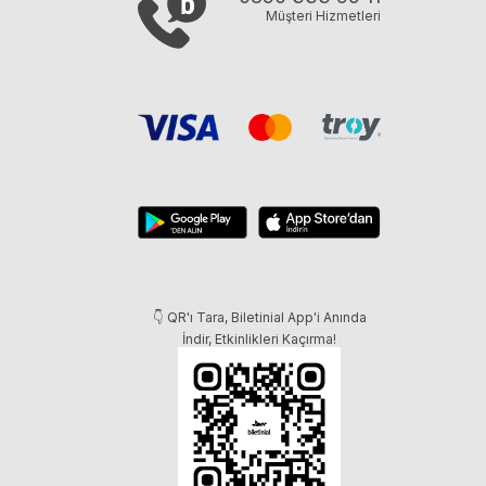
Müşteri Hizmetleri
👇 QR'ı Tara, Biletinial App'i Anında
İndir, Etkinlikleri Kaçırma!