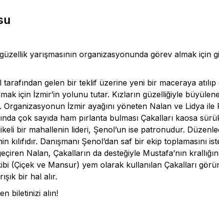
su
güzellik yarışmasının organizasyonunda görev almak için gitti
 tarafından gelen bir teklif üzerine yeni bir maceraya atılı
k için İzmir’in yolunu tutar. Kızların güzelliğiyle büyülen
ar. Organizasyonun İzmir ayağını yöneten Nalan ve Lidya ile
sında çok sayıda ham pırlanta bulması Çakalları kaosa sürük
keli bir mahallenin lideri, Şenol’un ise patronudur. Düzenledi
nin kılıfıdır. Danışmanı Şenol’dan saf bir ekip toplamasını iste
 geçiren Nalan, Çakalların da desteğiyle Mustafa’nın krallığı
bi (Çiçek ve Mansur) yem olarak kullanılan Çakalları görün
şık bir hal alır.
 biletinizi alın!