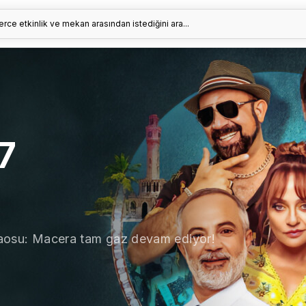
erce etkinlik ve mekan arasından istediğini ara...
7
ın kaosu: Macera tam gaz devam ediyor!