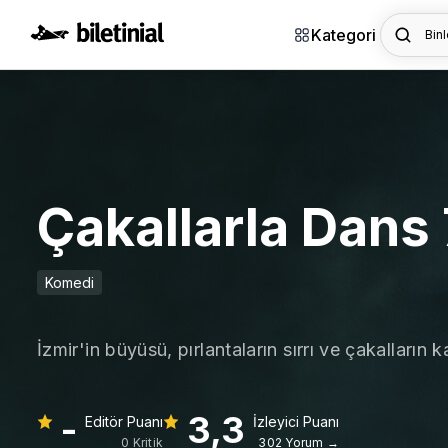
Kategori
Binl
Çakallarla Dans 
Komedi
İzmir'in büyüsü, pırlantaların sırrı ve çakallar
-
3,3
Editör Puanı
İzleyici Puanı
0 Kritik
302 Yorum →