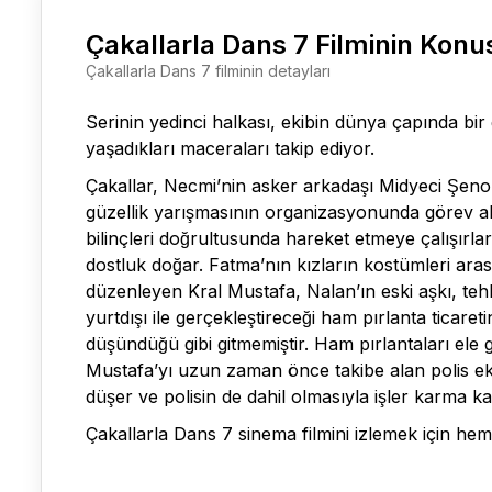
Çakallarla Dans 7 Filminin Konu
Çakallarla Dans 7 filminin detayları
Serinin yedinci halkası, ekibin dünya çapında bir 
yaşadıkları maceraları takip ediyor.
Çakallar, Necmi’nin asker arkadaşı Midyeci Şenol
güzellik yarışmasının organizasyonunda görev alma
bilinçleri doğrultusunda hareket etmeye çalışırl
dostluk doğar. Fatma’nın kızların kostümleri ara
düzenleyen Kral Mustafa, Nalan’ın eski aşkı, tehli
yurtdışı ile gerçekleştireceği ham pırlanta ticareti
düşündüğü gibi gitmemiştir. Ham pırlantaları ele
Mustafa’yı uzun zaman önce takibe alan polis eki
düşer ve polisin de dahil olmasıyla işler karma karı
Çakallarla Dans 7
sinema filmini izlemek için hemen