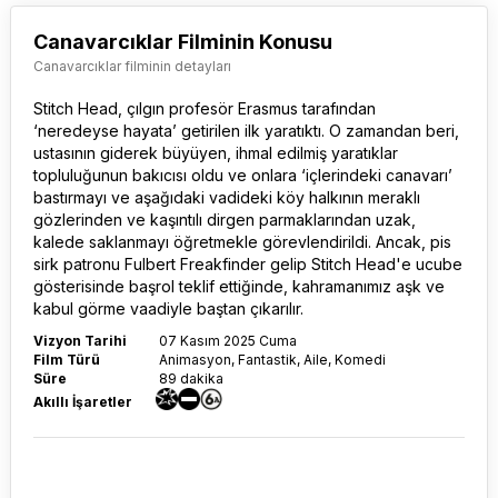
Canavarcıklar Filminin Konusu
Canavarcıklar filminin detayları
Stitch Head
, çılgın profesör Erasmus tarafından
‘neredeyse hayata’ getirilen ilk yaratıktı. O zamandan beri,
ustasının giderek büyüyen, ihmal edilmiş yaratıklar
topluluğunun bakıcısı oldu ve onlara ‘içlerindeki canavarı’
bastırmayı ve aşağıdaki vadideki köy halkının meraklı
gözlerinden ve kaşıntılı dirgen parmaklarından uzak,
kalede saklanmayı öğretmekle görevlendirildi. Ancak, pis
sirk patronu Fulbert Freakfinder gelip Stitch Head'e ucube
gösterisinde başrol teklif ettiğinde, kahramanımız aşk ve
kabul görme vaadiyle baştan çıkarılır.
Vizyon Tarihi
07 Kasım 2025 Cuma
Film Türü
Animasyon, Fantastik, Aile, Komedi
Süre
89 dakika
Akıllı İşaretler