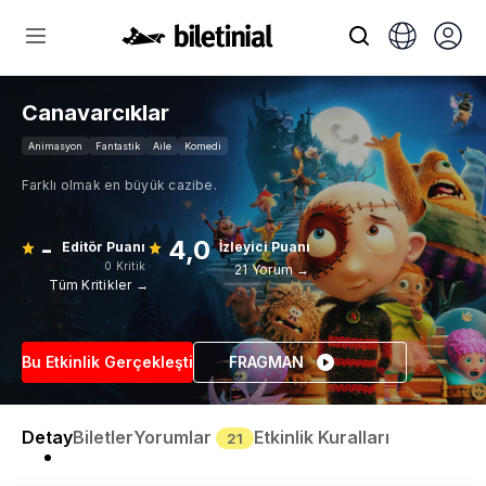
Canavarcıklar
Animasyon
Fantastik
Aile
Komedi
Farklı olmak en büyük cazibe.
-
4,0
Editör Puanı
İzleyici Puanı
0 Kritik
21 Yorum →
Tüm Kritikler →
Bu Etkinlik Gerçekleşti
FRAGMAN
Detay
Biletler
Yorumlar
Etkinlik Kuralları
21