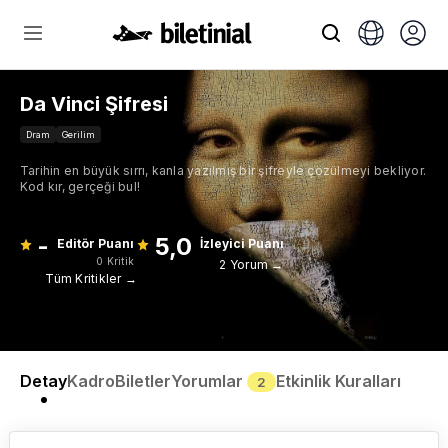
Da Vinci Şifresi
Dram
Gerilim
Tarihin en büyük sırrı, kanla yazılmış bir şifreyle çözülmeyi bekliyor.
Kod kır, gerçeği bul!
-
5,0
Editör Puanı
İzleyici Puanı
0 Kritik
2 Yorum →
Tüm Kritikler →
Detay
Kadro
Biletler
Yorumlar
Etkinlik Kuralları
2