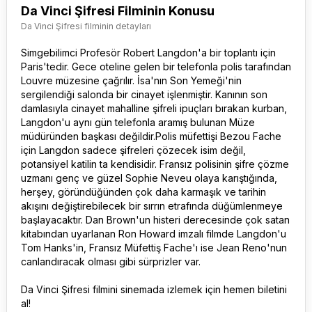
Da Vinci Şifresi Filminin Konusu
Da Vinci Şifresi filminin detayları
Simgebilimci Profesör Robert Langdon'a bir toplantı için
Paris'tedir. Gece oteline gelen bir telefonla polis tarafından
Louvre müzesine çağrılır. İsa'nın Son Yemeği'nin
sergilendiği salonda bir cinayet işlenmiştir. Kanının son
damlasıyla cinayet mahalline şifreli ipuçları bırakan kurban,
Langdon'u aynı gün telefonla aramış bulunan Müze
müdüründen başkası değildir.Polis müfettişi Bezou Fache
için Langdon sadece şifreleri çözecek isim değil,
potansiyel katilin ta kendisidir. Fransız polisinin şifre çözme
uzmanı genç ve güzel Sophie Neveu olaya karıştığında,
herşey, göründüğünden çok daha karmaşık ve tarihin
akışını değiştirebilecek bir sırrın etrafında düğümlenmeye
başlayacaktır. Dan Brown'un histeri derecesinde çok satan
kitabından uyarlanan Ron Howard imzalı filmde Langdon'u
Tom Hanks'in, Fransız Müfettiş Fache'ı ise Jean Reno'nun
canlandıracak olması gibi sürprizler var.
Da Vinci Şifresi
filmini sinemada izlemek için hemen biletini
al!