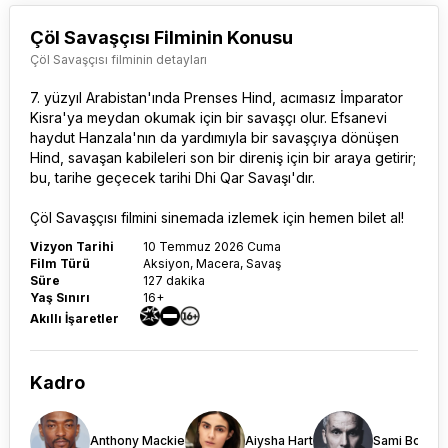
Çöl Savaşçısı Filminin Konusu
Çöl Savaşçısı filminin detayları
7. yüzyıl Arabistan'ında Prenses Hind, acımasız İmparator
Kisra'ya meydan okumak için bir savaşçı olur. Efsanevi
haydut Hanzala'nın da yardımıyla bir savaşçıya dönüşen
Hind, savaşan kabileleri son bir direniş için bir araya getirir;
bu, tarihe geçecek tarihi Dhi Qar Savaşı'dır.
Çöl Savaşçısı filmi
ni sinemada izlemek için hemen bilet al!
Vizyon Tarihi
10 Temmuz 2026 Cuma
Film Türü
Aksiyon, Macera, Savaş
Süre
127 dakika
Yaş Sınırı
16+
Akıllı İşaretler
Kadro
Anthony Mackie
Aiysha Hart
Sami Bouajil