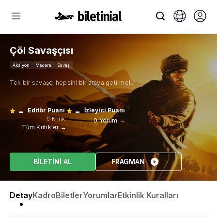
Çöl Savaşçısı
Aksiyon
Macera
Savaş
Tek bir savaşçı hepsini bir araya getirmeli.
-
-
Editör Puanı
İzleyici Puanı
0 Kritik
0 Yorum →
Tüm Kritikler →
BİLETİNİ AL
FRAGMAN
Detay
Kadro
Biletler
Yorumlar
Etkinlik Kuralları