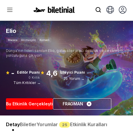
Elio
Macera
Animasyon
Komedi
Dünya'nın lideri sanılan Elio, galaksiler arası dostluk ve cesaret
yolculuğuna çıkıyor!
-
4,6
Editör Puanı
İzleyici Puanı
0 Kritik
25 Yorum →
Tüm Kritikler →
Bu Etkinlik Gerçekleşti
FRAGMAN
Detay
Biletler
Yorumlar
Etkinlik Kuralları
25