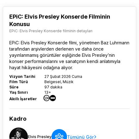
EPiC: Elvis Presley Konserde Filminin
Konusu
EPiC: Elvis Presley Konserde filminin detayları
EPiC: Elvis Presley Konserde filmi
, yönetmen Baz Luhrmann
tarafından arşivlerden derlenen ve daha önce
yayınlanmamış görüntüler eşliğinde Elvis Presley’nin
konser performanslarını ve sanatçının kendi anlatımıyla
hayat hikâyesini odağına alıyor.
Vizyon Tarihi
27 Şubat 2026 Cuma
Film Türü
Belgesel, Müzik
Süre
97 dakika
Yaş Sınırı
13+
Akıllı İşaretler
Kadro
Tümünü Gör
Elvis Presley