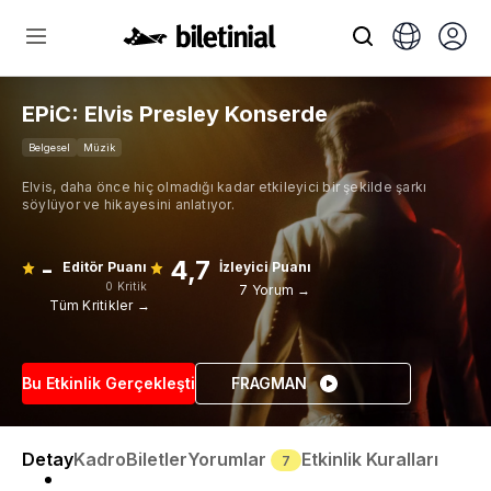
EPiC: Elvis Presley Konserde
Belgesel
Müzik
Elvis, daha önce hiç olmadığı kadar etkileyici bir şekilde şarkı
söylüyor ve hikayesini anlatıyor.
-
4,7
Editör Puanı
İzleyici Puanı
0 Kritik
7 Yorum →
Tüm Kritikler →
Bu Etkinlik Gerçekleşti
FRAGMAN
Detay
Kadro
Biletler
Yorumlar
Etkinlik Kuralları
7