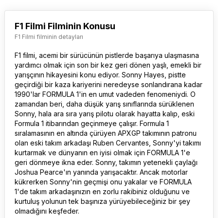
F1 Filmi Filminin Konusu
F1 Filmi filminin detayları
F1 filmi
, acemi bir sürücünün pistlerde başarıya ulaşmasına
yardımcı olmak için son bir kez geri dönen yaşlı, emekli bir
yarışçının hikayesini konu ediyor. Sonny Hayes, pistte
geçirdiği bir kaza kariyerini neredeyse sonlandırana kadar
1990'lar FORMULA 1'in en umut vadeden fenomeniydi. O
zamandan beri, daha düşük yarış sınıflarında sürüklenen
Sonny, hala ara sıra yarış pilotu olarak hayatta kalıp, eski
Formula 1 itibarından geçinmeye çalışır. Formula 1
sıralamasının en altında çürüyen APXGP takımının patronu
olan eski takım arkadaşı Ruben Cervantes, Sonny'yi takımı
kurtarmak ve dünyanın en iyisi olmak için FORMULA 1'e
geri dönmeye ikna eder. Sonny, takımın yetenekli çaylağı
Joshua Pearce'ın yanında yarışacaktır. Ancak motorlar
kükrerken Sonny'nin geçmişi onu yakalar ve FORMULA
1'de takım arkadaşınızın en zorlu rakibiniz olduğunu ve
kurtuluş yolunun tek başınıza yürüyebileceğiniz bir şey
olmadığını keşfeder.