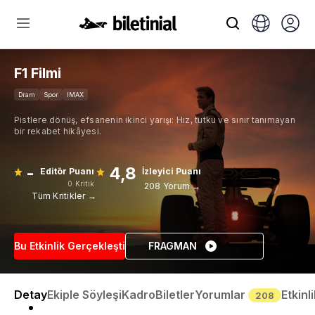
F1 Filmi
Dram
Spor
IMAX
Pistlere dönüş, efsanenin ikinci yarışı: Hız, tutku ve sınır tanımayan
bir rekabet hikâyesi.
-
4,8
Editör Puanı
İzleyici Puanı
0 Kritik
208 Yorum →
Tüm Kritikler →
Bu Etkinlik Gerçekleşti
FRAGMAN
Detay
Ekiple Söyleşi
Kadro
Biletler
Yorumlar
Etkinl
208