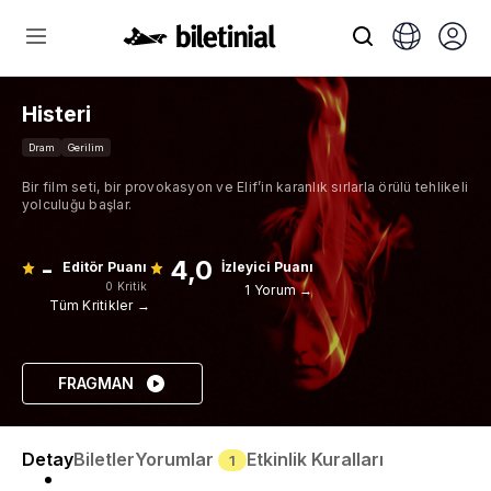
Histeri
Dram
Gerilim
Bir film seti, bir provokasyon ve Elif’in karanlık sırlarla örülü tehlikeli
yolculuğu başlar.
-
4,0
Editör Puanı
İzleyici Puanı
0 Kritik
1 Yorum →
Tüm Kritikler →
FRAGMAN
Detay
Biletler
Yorumlar
Etkinlik Kuralları
1