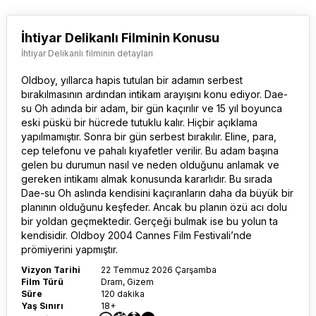
İhtiyar Delikanlı Filminin Konusu
İhtiyar Delikanlı filminin detayları
Oldboy
, yıllarca hapis tutulan bir adamın serbest
bırakılmasının ardından intikam arayışını konu ediyor. Dae-
su Oh adında bir adam, bir gün kaçırılır ve 15 yıl boyunca
eski püskü bir hücrede tutuklu kalır. Hiçbir açıklama
yapılmamıştır. Sonra bir gün serbest bırakılır. Eline, para,
cep telefonu ve pahalı kıyafetler verilir. Bu adam başına
gelen bu durumun nasıl ve neden olduğunu anlamak ve
gereken intikamı almak konusunda kararlıdır. Bu sırada
Dae-su Oh aslında kendisini kaçıranların daha da büyük bir
planının olduğunu keşfeder. Ancak bu planın özü acı dolu
bir yoldan geçmektedir. Gerçeği bulmak ise bu yolun ta
kendisidir. Oldboy 2004 Cannes Film Festivali’nde
prömiyerini yapmıştır.
Vizyon Tarihi
22 Temmuz 2026 Çarşamba
Film Türü
Dram, Gizem
Süre
120 dakika
Yaş Sınırı
18+