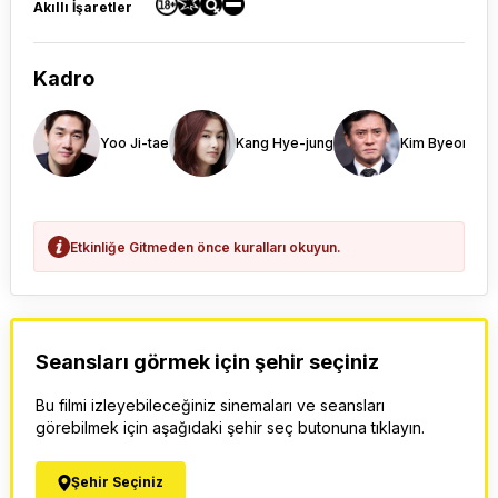
Akıllı İşaretler
Kadro
Yoo Ji-tae
Kang Hye-jung
Kim Byeong-o
Etkinliğe Gitmeden önce kuralları okuyun.
Seansları görmek için şehir seçiniz
Bu filmi izleyebileceğiniz sinemaları ve seansları
görebilmek için aşağıdaki şehir seç butonuna tıklayın.
Şehir Seçiniz