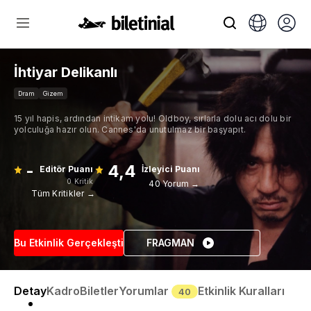
İhtiyar Delikanlı
Dram
Gizem
15 yıl hapis, ardından intikam yolu! Oldboy, sırlarla dolu acı dolu bir
yolculuğa hazır olun. Cannes'da unutulmaz bir başyapıt.
-
4,4
Editör Puanı
İzleyici Puanı
0 Kritik
40 Yorum →
Tüm Kritikler →
Bu Etkinlik Gerçekleşti
FRAGMAN
Detay
Kadro
Biletler
Yorumlar
Etkinlik Kuralları
40