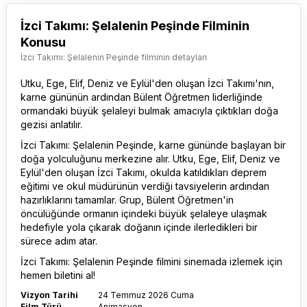
İzci Takımı: Şelalenin Peşinde Filminin
Konusu
İzci Takımı: Şelalenin Peşinde filminin detayları
Utku, Ege, Elif, Deniz ve Eylül'den oluşan İzci Takımı'nın,
karne gününün ardından Bülent Öğretmen liderliğinde
ormandaki büyük şelaleyi bulmak amacıyla çıktıkları doğa
gezisi anlatılır.
İzci Takımı: Şelalenin Peşinde, karne gününde başlayan bir
doğa yolculuğunu merkezine alır. Utku, Ege, Elif, Deniz ve
Eylül'den oluşan İzci Takımı, okulda katıldıkları deprem
eğitimi ve okul müdürünün verdiği tavsiyelerin ardından
hazırlıklarını tamamlar. Grup, Bülent Öğretmen'in
öncülüğünde ormanın içindeki büyük şelaleye ulaşmak
hedefiyle yola çıkarak doğanın içinde ilerledikleri bir
sürece adım atar.
İzci Takımı: Şelalenin Peşinde film
ini sinemada izlemek için
hemen biletini al!
Vizyon Tarihi
24 Temmuz 2026 Cuma
Film Türü
Animasyon