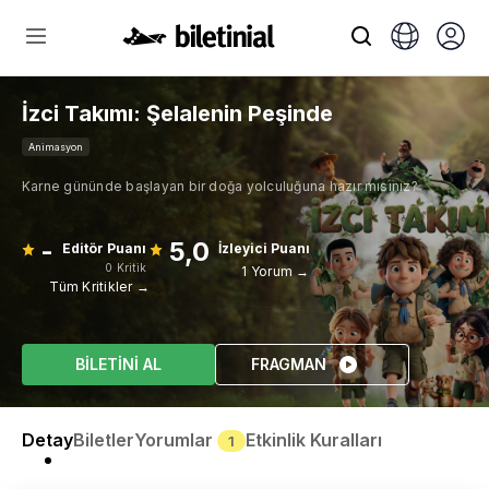
İzci Takımı: Şelalenin Peşinde
Animasyon
Karne gününde başlayan bir doğa yolculuğuna hazır mısınız?
-
5,0
Editör Puanı
İzleyici Puanı
0 Kritik
1 Yorum →
Tüm Kritikler →
BİLETİNİ AL
FRAGMAN
Detay
Biletler
Yorumlar
Etkinlik Kuralları
1