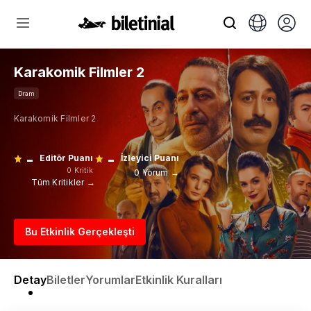
Karakomik Filmler 2
Dram
Karakomik Filmler 2
-
-
Editör Puanı
İzleyici Puanı
0 Kritik
0 Yorum →
Tüm Kritikler →
Bu Etkinlik Gerçekleşti
Detay
Biletler
Yorumlar
Etkinlik Kuralları