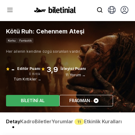
Kötü Ruh: Cehennem Ateşi
Korku
Fantastik
Her ailenin kendine özgü sorunları vardır.
-
3,9
Editör Puanı
İzleyici Puanı
0 Kritik
11 Yorum →
Tüm Kritikler →
BİLETİNİ AL
FRAGMAN
Detay
Kadro
Biletler
Yorumlar
Etkinlik Kuralları
11