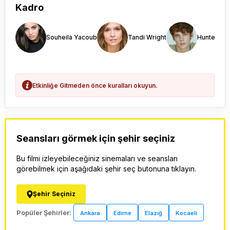
Kadro
Souheila Yacoub
Tandi Wright
Hunter Do
Etkinliğe Gitmeden önce kuralları okuyun.
Seansları görmek için şehir seçiniz
Bu filmi izleyebileceğiniz sinemaları ve seansları
görebilmek için aşağıdaki şehir seç butonuna tıklayın.
Şehir Seçiniz
Popüler Şehirler:
Ankara
Edirne
Elazığ
Kocaeli