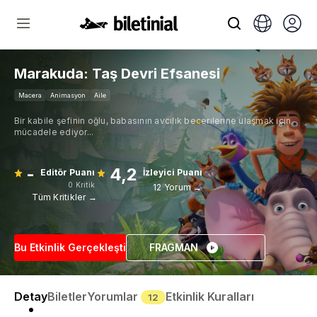
Marakuda: Taş Devri Efsanesi
Macera
Animasyon
Aile
Bir kabile şefinin oğlu, babasının avcılık becerilerine ulaşmak için
mücadele ediyor...
-
4,2
Editör Puanı
İzleyici Puanı
0 Kritik
12 Yorum →
Tüm Kritikler →
Bu Etkinlik Gerçekleşti
FRAGMAN
Detay
Biletler
Yorumlar
Etkinlik Kuralları
12