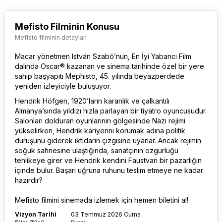
Mefisto Filminin Konusu
Mefisto filminin detayları
Macar yönetmen István Szabó’nun, En İyi Yabancı Film
dalında Oscar® kazanan ve sinema tarihinde özel bir yere
sahip başyapıtı Mephisto, 45. yılında beyazperdede
yeniden izleyiciyle buluşuyor.
Hendrik Höfgen, 1920’ların karanlık ve çalkantılı
Almanya’sında yıldızı hızla parlayan bir tiyatro oyuncusudur.
Salonları dolduran oyunlarının gölgesinde Nazi rejimi
yükselirken, Hendrik kariyerini korumak adına politik
duruşunu giderek iktidarın çizgisine uyarlar. Ancak rejimin
soğuk sahnesine ulaştığında, sanatçının özgürlüğü
tehlikeye girer ve Hendrik kendini Faustvari bir pazarlığın
içinde bulur. Başarı uğruna ruhunu teslim etmeye ne kadar
hazırdır?
Mefisto film
ini sinemada izlemek için hemen biletini al!
Vizyon Tarihi
03 Temmuz 2026 Cuma