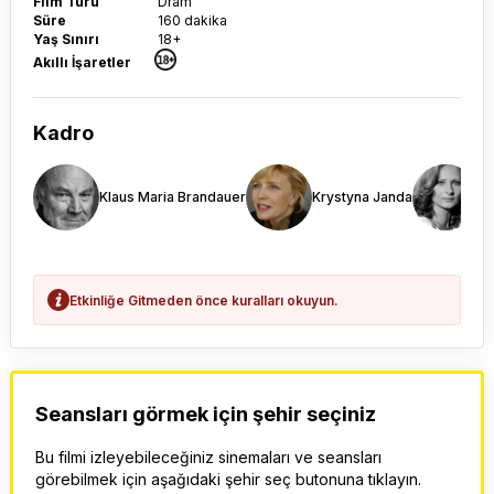
Film Türü
Dram
Süre
160 dakika
Yaş Sınırı
18+
Akıllı İşaretler
Kadro
Klaus Maria Brandauer
Krystyna Janda
Il
Etkinliğe Gitmeden önce kuralları okuyun.
Seansları görmek için şehir seçiniz
Bu filmi izleyebileceğiniz sinemaları ve seansları
görebilmek için aşağıdaki şehir seç butonuna tıklayın.