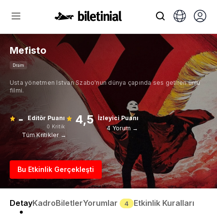
Mefisto
Dram
Usta yönetmen Istvan Szabo'nun dünya çapında ses getiren ünlü
filmi.
-
4,5
Editör Puanı
İzleyici Puanı
0 Kritik
4 Yorum →
Tüm Kritikler →
Bu Etkinlik Gerçekleşti
Detay
Kadro
Biletler
Yorumlar
Etkinlik Kuralları
4