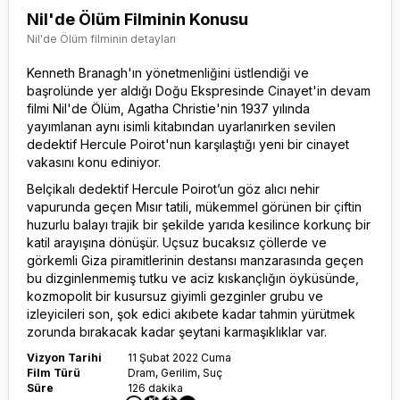
Nil'de Ölüm Filminin Konusu
Nil'de Ölüm filminin detayları
Kenneth Branagh'ın yönetmenliğini üstlendiği ve
başrolünde yer aldığı Doğu Ekspresinde Cinayet'in devam
filmi Nil'de Ölüm, Agatha Christie'nin 1937 yılında
yayımlanan aynı isimli kitabından uyarlanırken sevilen
dedektif Hercule Poirot'nun karşılaştığı yeni bir cinayet
vakasını konu ediniyor.
Belçikalı dedektif Hercule Poirot’un göz alıcı nehir
vapurunda geçen Mısır tatili, mükemmel görünen bir çiftin
huzurlu balayı trajik bir şekilde yarıda kesilince korkunç bir
katil arayışına dönüşür. Uçsuz bucaksız çöllerde ve
görkemli Giza piramitlerinin destansı manzarasında geçen
bu dizginlenmemiş tutku ve aciz kıskançlığın öyküsünde,
kozmopolit bir kusursuz giyimli gezginler grubu ve
izleyicileri son, şok edici akıbete kadar tahmin yürütmek
zorunda bırakacak kadar şeytani karmaşıklıklar var.
Vizyon Tarihi
11 Şubat 2022 Cuma
Film Türü
Dram, Gerilim, Suç
Süre
126 dakika