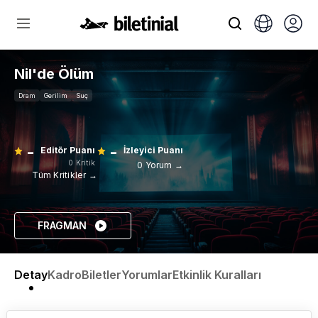
Nil'de Ölüm
Dram
Gerilim
Suç
-
-
Editör Puanı
İzleyici Puanı
0 Kritik
0 Yorum →
Tüm Kritikler →
FRAGMAN
Detay
Kadro
Biletler
Yorumlar
Etkinlik Kuralları