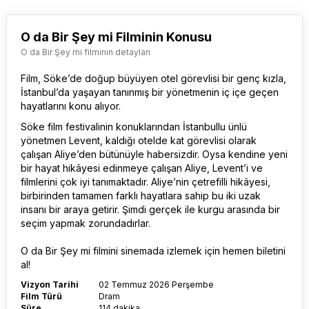
O da Bir Şey mi Filminin Konusu
O da Bir Şey mi filminin detayları
Film, Söke’de doğup büyüyen otel görevlisi bir genç kızla,
İstanbul’da yaşayan tanınmış bir yönetmenin iç içe geçen
hayatlarını konu alıyor.
Söke film festivalinin konuklarından İstanbullu ünlü
yönetmen Levent, kaldığı otelde kat görevlisi olarak
çalışan Aliye’den bütünüyle habersizdir. Oysa kendine yeni
bir hayat hikâyesi edinmeye çalışan Aliye, Levent’i ve
filmlerini çok iyi tanımaktadır. Aliye’nin çetrefilli hikâyesi,
birbirinden tamamen farklı hayatlara sahip bu iki uzak
insanı bir araya getirir. Şimdi gerçek ile kurgu arasında bir
seçim yapmak zorundadırlar.
O da Bir Şey mi film
ini sinemada izlemek için hemen biletini
al!
Vizyon Tarihi
02 Temmuz 2026 Perşembe
Film Türü
Dram
Süre
114 dakika