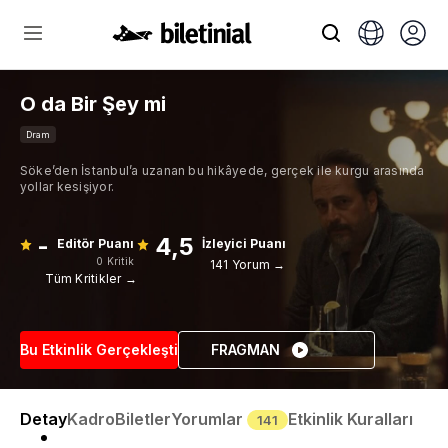
O da Bir Şey mi
Dram
Söke’den İstanbul’a uzanan bu hikâyede, gerçek ile kurgu arasında
yollar kesişiyor.
-
4,5
Editör Puanı
İzleyici Puanı
0 Kritik
141 Yorum →
Tüm Kritikler →
Bu Etkinlik Gerçekleşti
FRAGMAN
Detay
Kadro
Biletler
Yorumlar
Etkinlik Kuralları
141