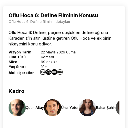
Oflu Hoca 6: Define Filminin Konusu
Oflu Hoca 6: Define filminin detayları
Oflu Hoca 6: Define
, peşine düştükleri define uğruna
Karadeniz’in altını üstüne getiren Oflu Hoca ve ekibinin
hikayesini konu ediyor.
Vizyon Tarihi
22 Mayıs 2026 Cuma
Film Türü
Komedi
Süre
99 dakika
Yaş Sınırı
10+
Akıllı İşaretler
Kadro
Çetin Altay
Ünal Yeter
Bahar Şahin