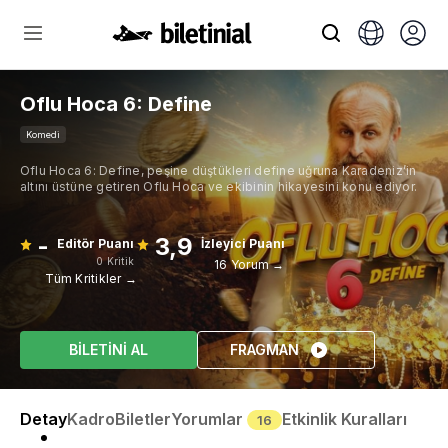
Oflu Hoca 6: Define
Komedi
Oflu Hoca 6: Define, peşine düştükleri define uğruna Karadeniz’in
altını üstüne getiren Oflu Hoca ve ekibinin hikayesini konu ediyor.
-
3,9
Editör Puanı
İzleyici Puanı
0 Kritik
16 Yorum →
Tüm Kritikler →
BİLETİNİ AL
FRAGMAN
Detay
Kadro
Biletler
Yorumlar
Etkinlik Kuralları
16