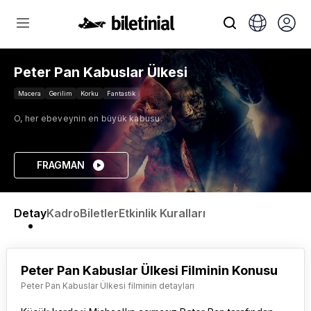
Peter Pan Kabuslar Ülkesi
Macera
Gerilim
Korku
Fantastik
O, her ebeveynin en büyük kabusu.
FRAGMAN
Detay
Kadro
Biletler
Etkinlik Kuralları
Peter Pan Kabuslar Ülkesi Filminin Konusu
Peter Pan Kabuslar Ülkesi filminin detayları