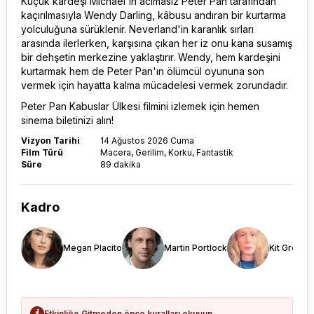
Küçük kardeşi Michael'ın acımasız Peter Pan tarafından
kaçırılmasıyla Wendy Darling, kâbusu andıran bir kurtarma
yolculuğuna sürüklenir. Neverland'in karanlık sırları
arasında ilerlerken, karşısına çıkan her iz onu kana susamış
bir dehşetin merkezine yaklaştırır. Wendy, hem kardeşini
kurtarmak hem de Peter Pan'ın ölümcül oyununa son
vermek için hayatta kalma mücadelesi vermek zorundadır.
Peter Pan Kabuslar Ülkesi filmi
ni izlemek için hemen
sinema biletinizi alın!
Vizyon Tarihi
14 Ağustos 2026 Cuma
Film Türü
Macera, Gerilim, Korku, Fantastik
Süre
89 dakika
Kadro
Megan Placito
Martin Portlock
Kit Green
Etkinliğe Gitmeden önce kuralları okuyun.