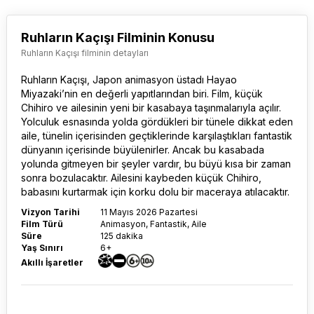
Ruhların Kaçışı Filminin Konusu
Ruhların Kaçışı filminin detayları
Ruhların Kaçışı
, Japon animasyon üstadı Hayao
Miyazaki’nin en değerli yapıtlarından biri. Film, küçük
Chihiro ve ailesinin yeni bir kasabaya taşınmalarıyla açılır.
Yolculuk esnasında yolda gördükleri bir tünele dikkat eden
aile, tünelin içerisinden geçtiklerinde karşılaştıkları fantastik
dünyanın içerisinde büyülenirler. Ancak bu kasabada
yolunda gitmeyen bir şeyler vardır, bu büyü kısa bir zaman
sonra bozulacaktır. Ailesini kaybeden küçük Chihiro,
babasını kurtarmak için korku dolu bir maceraya atılacaktır.
Vizyon Tarihi
11 Mayıs 2026 Pazartesi
Film Türü
Animasyon, Fantastik, Aile
Süre
125 dakika
Yaş Sınırı
6+
Akıllı İşaretler