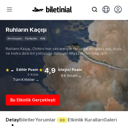
Ruhların Kaçışı
Animasyon
Fantastik
Aile
Ruhların Kaçışı, Chihiro'nun cesaretiyle fantastik dünyada aşk, büyü
ve korku dolu bir yolculuğa dönüşen Miyazaki'nin başyapıtı.
-
4,9
Editör Puanı
İzleyici Puanı
0 Kritik
69 Yorum →
Tüm Kritikler →
Bu Etkinlik Gerçekleşti
Detay
Biletler
Yorumlar
Etkinlik Kuralları
Galeri
69