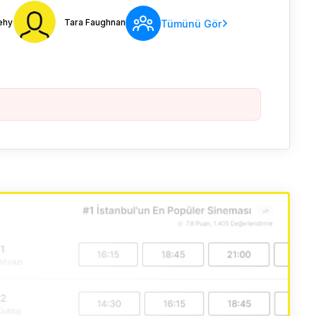
ehy
Tara Faughnan
Tümünü Gör