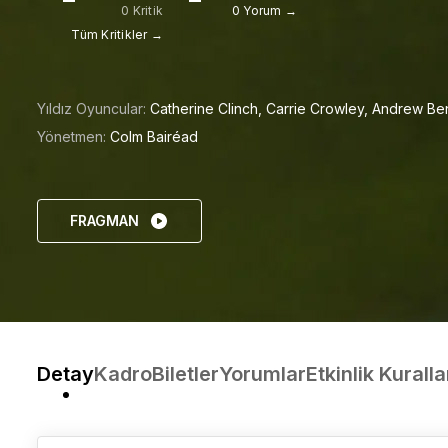
0 Kritik
0 Yorum →
Tüm Kritikler →
Yıldız Oyuncular:
Catherine Clinch,
Carrie Crowley,
Andrew Ben
Yönetmen:
Colm Bairéad
FRAGMAN
Detay
Kadro
Biletler
Yorumlar
Etkinlik Kuralla