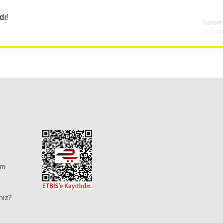
ı!
im
niz?