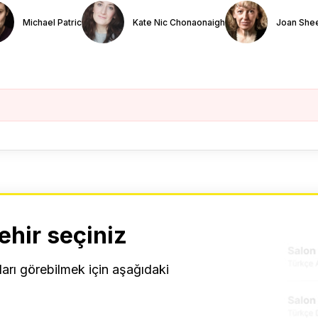
Michael Patric
Kate Nic Chonaonaigh
Joan She
ehir seçiniz
ları görebilmek için aşağıdaki