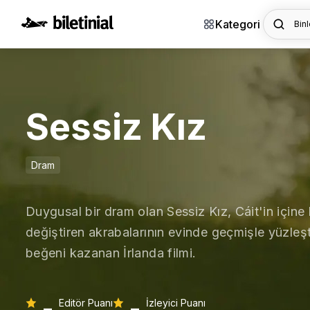
Kategori
Binl
Sessiz Kız
Dram
Duygusal bir dram olan Sessiz Kız, Cáit'in içine
değiştiren akrabalarının evinde geçmişle yüzleşti
beğeni kazanan İrlanda filmi.
-
-
Editör Puanı
İzleyici Puanı