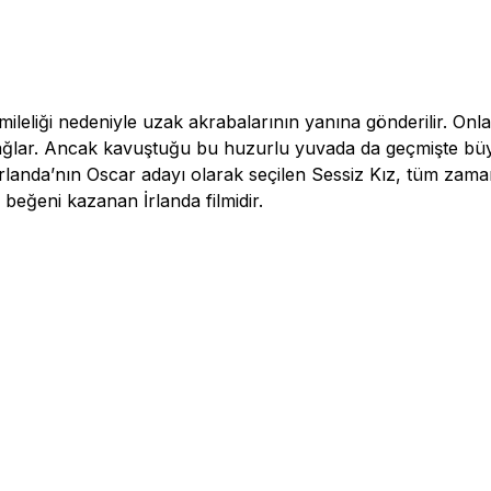
leliği nedeniyle uzak akrabalarının yanına gönderilir. Onları
ğlar. Ancak kavuştuğu bu huzurlu yuvada da geçmişte büyü
 İrlanda’nın Oscar adayı olarak seçilen Sessiz Kız, tüm zam
k beğeni kazanan İrlanda filmidir.