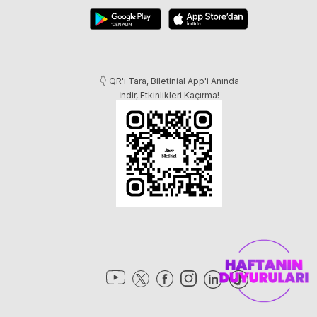
👇 QR'ı Tara, Biletinial App'i Anında
İndir, Etkinlikleri Kaçırma!