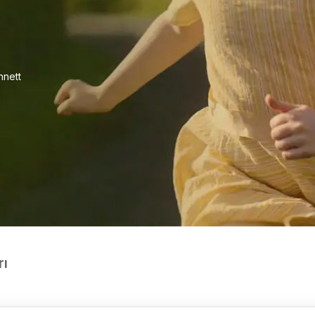
nett
rı