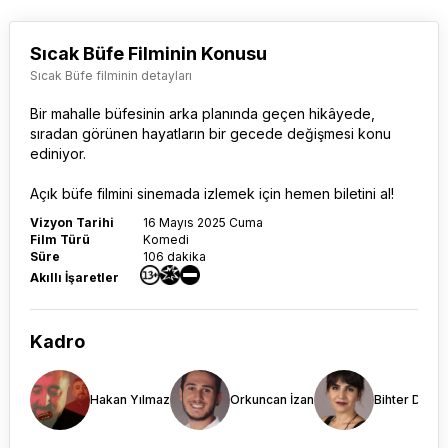
Sıcak Büfe Filminin Konusu
Sıcak Büfe filminin detayları
Bir mahalle büfesinin arka planında geçen hikâyede,
sıradan görünen hayatların bir gecede değişmesi konu
ediniyor.
Açık büfe
filmini sinemada izlemek için hemen biletini al!
Vizyon Tarihi
16 Mayıs 2025 Cuma
Film Türü
Komedi
Süre
106 dakika
Akıllı İşaretler
Kadro
Hakan Yılmaz
Orkuncan İzan
Bihter Dinçe