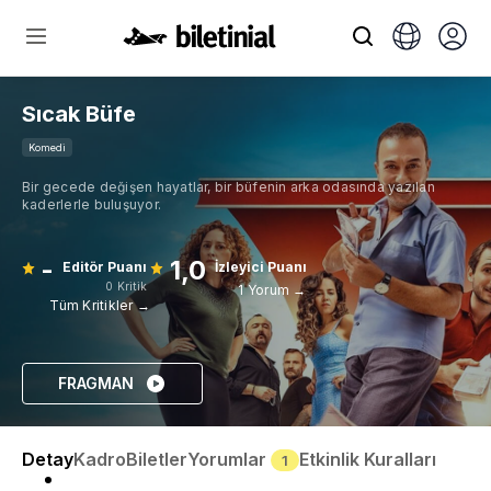
Sıcak Büfe
Komedi
Bir gecede değişen hayatlar, bir büfenin arka odasında yazılan
kaderlerle buluşuyor.
-
1,0
Editör Puanı
İzleyici Puanı
0 Kritik
1 Yorum →
Tüm Kritikler →
FRAGMAN
Detay
Kadro
Biletler
Yorumlar
Etkinlik Kuralları
1