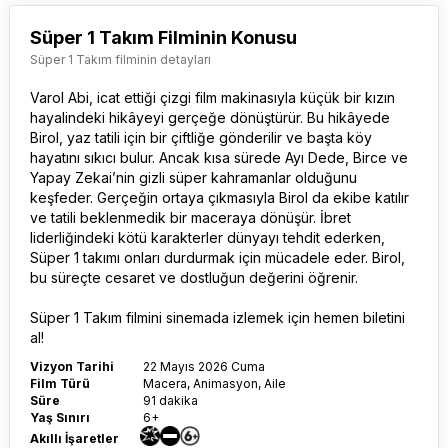
Süper 1 Takım Filminin Konusu
Süper 1 Takım filminin detayları
Varol Abi, icat ettiği çizgi film makinasıyla küçük bir kızın
hayalindeki hikâyeyi gerçeğe dönüştürür. Bu hikâyede
Birol, yaz tatili için bir çiftliğe gönderilir ve başta köy
hayatını sıkıcı bulur. Ancak kısa sürede Ayı Dede, Birce ve
Yapay Zekai’nin gizli süper kahramanlar olduğunu
keşfeder. Gerçeğin ortaya çıkmasıyla Birol da ekibe katılır
ve tatili beklenmedik bir maceraya dönüşür. İbret
liderliğindeki kötü karakterler dünyayı tehdit ederken,
Süper 1 takımı onları durdurmak için mücadele eder. Birol,
bu süreçte cesaret ve dostluğun değerini öğrenir.
Süper 1 Takım film
ini sinemada izlemek için hemen biletini
al!
Vizyon Tarihi
22 Mayıs 2026 Cuma
Film Türü
Macera, Animasyon, Aile
Süre
91 dakika
Yaş Sınırı
6+
Akıllı İşaretler