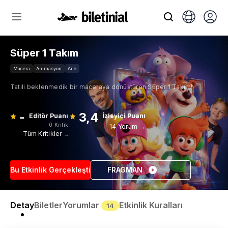
Süper 1 Takım
Macera
Animasyon
Aile
Tatili beklenmedik bir maceraya dönüştüren Süper 1 Takım!
-
3,4
Editör Puanı
İzleyici Puanı
0 Kritik
14 Yorum →
Tüm Kritikler →
Bu Etkinlik Gerçekleşti
FRAGMAN
Detay
Biletler
Yorumlar
Etkinlik Kuralları
14