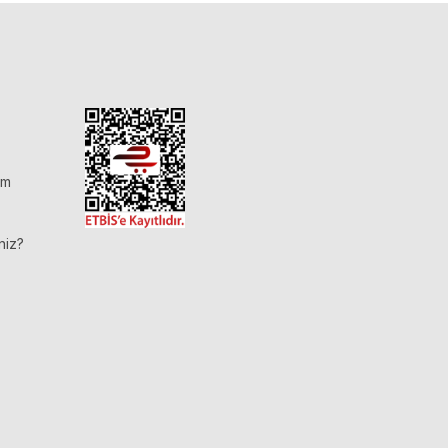
im
niz?