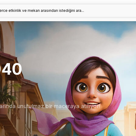
erce etkinlik ve mekan arasından istediğini ara...
940
arında unutulmaz bir maceraya atılıyor!