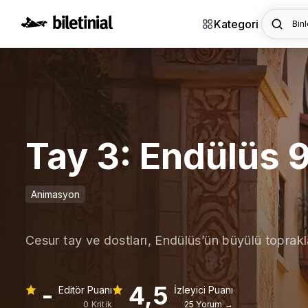
Kategori
Binl
Tay 3: Endülüs 
Animasyon
Cesur tay ve dostları, Endülüs’ün büyülü toprakl
-
4,5
Editör Puanı
İzleyici Puanı
0 Kritik
25 Yorum →