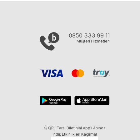
0850 333 99 11
Müşteri Hizmetleri
👇 QR'ı Tara, Biletinial App'i Anında
İndir, Etkinlikleri Kaçırma!