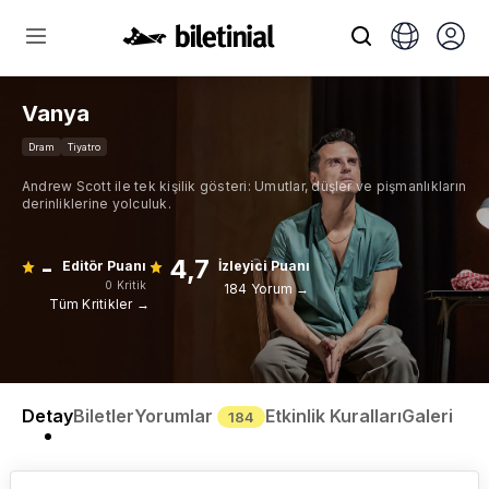
Vanya
Dram
Tiyatro
Andrew Scott ile tek kişilik gösteri: Umutlar, düşler ve pişmanlıkların
derinliklerine yolculuk.
-
4,7
Editör Puanı
İzleyici Puanı
0 Kritik
184 Yorum →
Tüm Kritikler →
Detay
Biletler
Yorumlar
Etkinlik Kuralları
Galeri
184