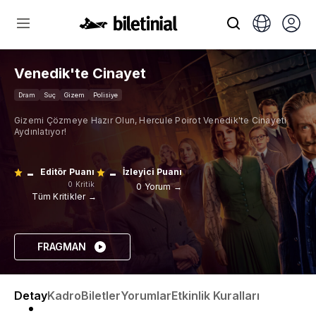
Venedik'te Cinayet
Dram
Suç
Gizem
Polisiye
Gizemi Çözmeye Hazır Olun, Hercule Poirot Venedik'te Cinayeti
Aydınlatıyor!
-
-
Editör Puanı
İzleyici Puanı
0 Kritik
0 Yorum →
Tüm Kritikler →
FRAGMAN
Detay
Kadro
Biletler
Yorumlar
Etkinlik Kuralları