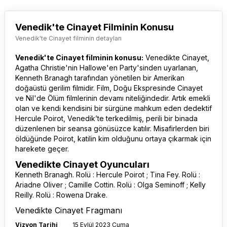
Venedik'te Cinayet Filminin Konusu
Venedik'te Cinayet filminin detayları
Venedik'te Cinayet filminin konusu:
Venedikte Cinayet
,
Agatha Christie'nin Hallowe'en Party'sinden uyarlanan,
Kenneth Branagh tarafından yönetilen bir Amerikan
doğaüstü gerilim filmidir. Film, Doğu Ekspresinde Cinayet
ve Nil'de Ölüm filmlerinin devamı niteliğindedir. Artık emekli
olan ve kendi kendisini bir sürgüne mahkum eden dedektif
Hercule Poirot, Venedik’te terkedilmiş, perili bir binada
düzenlenen bir seansa gönüsüzce katılır. Misafirlerden biri
öldüğünde Poirot, katilin kim olduğunu ortaya çıkarmak için
harekete geçer.
Venedikte Cinayet Oyuncuları
Kenneth Branagh. Rolü : Hercule Poirot ; Tina Fey. Rolü :
Ariadne Oliver ; Camille Cottin. Rolü : Olga Seminoff ; Kelly
Reilly. Rolü : Rowena Drake.
Venedikte Cinayet Fragmanı
Vizyon Tarihi
15 Eylül 2023 Cuma