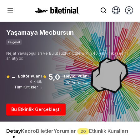
Yaşamaya Mecbursun
Belgesel
Nejat Yavaşoğulları ve Bulutsuzluk Özlemi’nin 40 yıllık hikayesini
anlatıyor.
-
5,0
Editör Puanı
İzleyici Puanı
0 Kritik
20 Yorum →
Tüm Kritikler →
Bu Etkinlik Gerçekleşti
Detay
Kadro
Biletler
Yorumlar
Etkinlik Kuralları
20