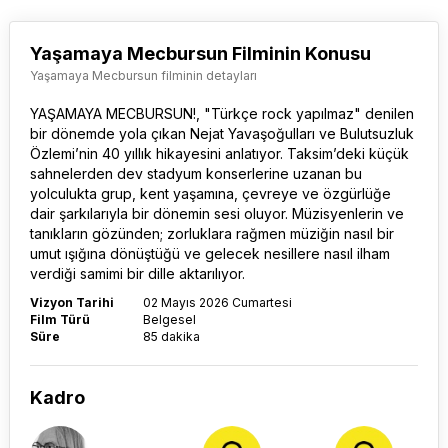
Yaşamaya Mecbursun Filminin Konusu
Yaşamaya Mecbursun filminin detayları
YAŞAMAYA MECBURSUN
!, "Türkçe rock yapılmaz" denilen
bir dönemde yola çıkan Nejat Yavaşoğulları ve Bulutsuzluk
Özlemi’nin 40 yıllık hikayesini anlatıyor. Taksim’deki küçük
sahnelerden dev stadyum konserlerine uzanan bu
yolculukta grup, kent yaşamına, çevreye ve özgürlüğe
dair şarkılarıyla bir dönemin sesi oluyor. Müzisyenlerin ve
tanıkların gözünden; zorluklara rağmen müziğin nasıl bir
umut ışığına dönüştüğü ve gelecek nesillere nasıl ilham
verdiği samimi bir dille aktarılıyor.
Vizyon Tarihi
02 Mayıs 2026 Cumartesi
Film Türü
Belgesel
Süre
85 dakika
Kadro