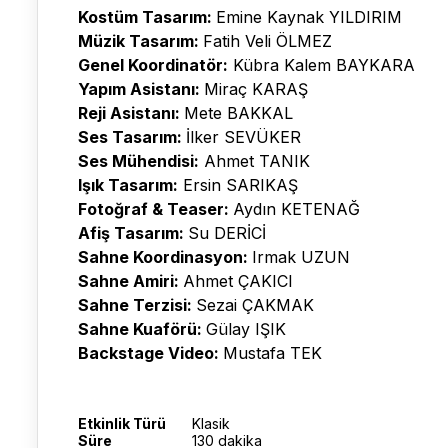
Kostüm Tasarım:
Emine Kaynak YILDIRIM
Müzik Tasarım:
Fatih Veli ÖLMEZ
Genel Koordinatör:
Kübra Kalem BAYKARA
Yapım Asistanı:
Miraç KARAŞ
Reji Asistanı:
Mete BAKKAL
Ses Tasarım:
İlker SEVÜKER
Ses Mühendisi:
Ahmet TANIK
Işık Tasarım:
Ersin SARIKAŞ
Fotoğraf & Teaser:
Aydın KETENAĞ
Afiş Tasarım:
Su DERİCİ
Sahne Koordinasyon:
Irmak UZUN
Sahne Amiri:
Ahmet ÇAKICI
Sahne Terzisi:
Sezai ÇAKMAK
Sahne Kuaförü:
Gülay IŞIK
Backstage Video:
Mustafa TEK
Etkinlik Türü
Klasik
Süre
130 dakika