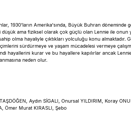
anlar, 1930’ların Amerika'sında, Büyük Buhran döneminde g
i düşük ama fiziksel olarak çok güçlü olan Lennie ile onun 
sahip olma hayaliyle çıktıkları yolculuğu konu almaktadır.
 geçimlerini sürdürmeye ve yaşam mücadelesi vermeye çalışm
kendi hayallerini kurar ve bu hayallere kapılırlar ancak Lenn
nlanmasına neden olur.
TAŞDÖĞEN, Aydın SİGALI, Onursal YILDIRIM, Koray ONUR,
, Ömer Murat KIRASLI, Şebo