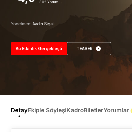
302 Yorum →
Yönetmen:
Aydın Sigalı
Bu Etkinlik Gerçekleşti
TEASER
Detay
Ekiple Söyleşi
Kadro
Biletler
Yorumlar