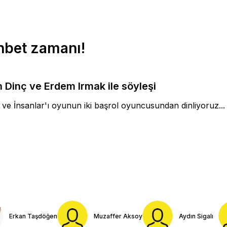
ohbet zamanı!
 Dinç ve Erdem Irmak ile söyleşi
 ve İnsanlar'ı oyunun iki başrol oyuncusundan dinliyoruz...
Erkan Taşdöğen
Muzaffer Aksoy
Aydın Sigalı