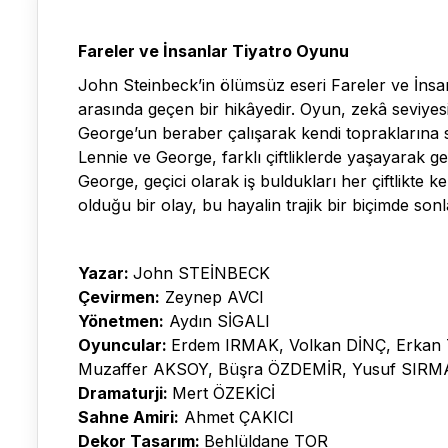
Fareler ve İnsanlar Tiyatro Oyunu
John Steinbeck’in ölümsüz eseri Fareler ve İns
arasında geçen bir hikâyedir. Oyun, zekâ seviyes
George’un beraber çalışarak kendi topraklarına 
Lennie ve George, farklı çiftliklerde yaşayarak
George, geçici olarak iş buldukları her çiftlikte 
olduğu bir olay, bu hayalin trajik bir biçimde so
Yazar:
John STEİNBECK
Çevirmen:
Zeynep AVCI
Yönetmen:
Aydın SİGALI
Oyuncular:
Erdem IRMAK, Volkan DİNÇ, Erkan 
Muzaffer AKSOY, Büşra ÖZDEMİR, Yusuf SIRMA
Dramaturji:
Mert ÖZEKİCİ
Sahne Amiri:
Ahmet ÇAKICI
Dekor Tasarım:
Behlüldane TOR