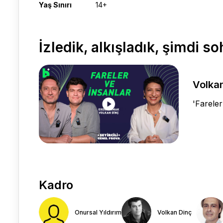
Yaş Sınırı
14+
İzledik, alkışladık, şimdi s
Volkan
'Fareler
Kadro
Onursal Yıldırım
Volkan Dinç