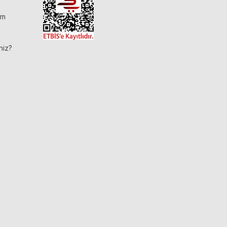
im
niz?